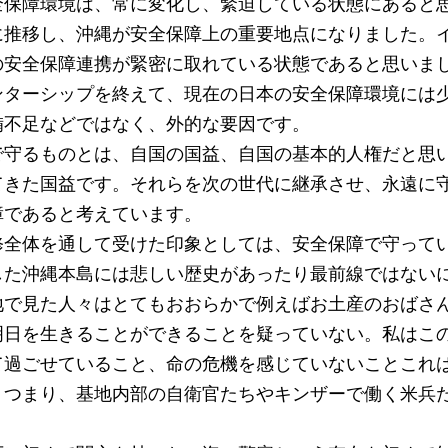
全保障環境は、常に変化し、緊迫している状態にあると
に推移し、沖縄が安全保障上の重要地点になりました。
の安全保障連携が緊密に取れている状態であると思いま
ンターシップを終えて、現在の日本の安全保障環境には
備不足などではなく、外的な要因です。
で守るものとは、自国の国益、自国の基本的人権だと思
てきた国益です。それらを次の世代に継承させ、永遠に
障であると考えています。
修全体を通して受けた印象としては、安全保障で守って
した沖縄本島には悲しい歴史があったり最前線ではない
地で見た人々はとてもおおらかで例えばお土産のおばさ
明日を生きることができることを疑っていない。私はこ
て過ごせていること、命の危機を感じていないことこれ
。つまり、基地内部の自衛官たちやキンザーで働く米兵