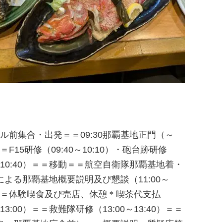
ホテル前集合・出発＝＝09:30那覇基地正門（～
＝＝F15研修（09:40～10:10）・砲台跡研修
0～10:40）＝＝移動＝＝航空自衛隊那覇基地着・
よる那覇基地概要説明及び懇談（11:00～
）＝＝体験喫食及び売店、休憩＊喫茶代支払
～13:00）＝＝救難隊研修（13:00～13:40）＝＝