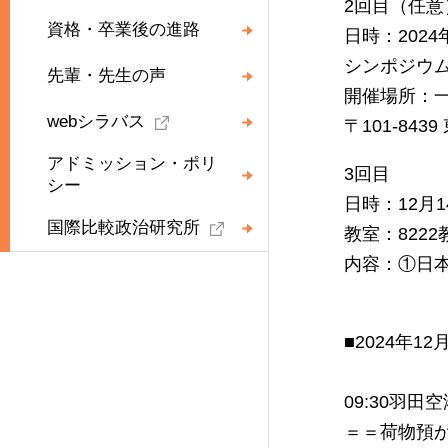
2回目（任意
資格・卒業後の進路
日時：2024年
シンポジウ
先輩・先生の声
開催場所：
webシラバス
〒101-84
アドミッション・ポリ
3回目
シー
日時：12月
国際比較政治研究所
教室：8222
内容：①日
■2024年1
09:30羽田
＝＝荷物預か