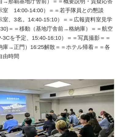
自→那覇基地庁舎前）＝＝概要説明・質疑応答
室 14:00-14:00）＝＝若手隊員との懇談
室、3名。14:40-15:10）＝＝広報資料室見学
0-15:30)＝＝移動（基地庁舎前→格納庫）＝＝航空
-3Cを予定、15:40-16:10）＝＝写真撮影＝＝
納庫→正門）16:25解散＝＝ホテル帰着＝＝各
自由時間