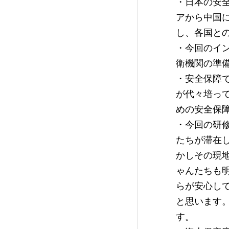
・日本の安
アから中国
し、各国と
・今回のイ
衛機関の準
・安全保障
が代々培っ
めの安全保
・今回の研
たちが滞在
かしその現
ゃんたちも
らが安心し
と思います
す。