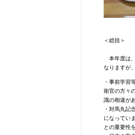
＜総括＞
本年度は、
なりますが
・事前学習
衛官の方々
識の相違が
・対馬丸記
になってい
との重要性