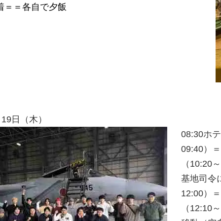
着＝＝各自で夕飯
2月19日（木）
08:30
09:40）
（10:2
基地司令に
12:00
（12:10