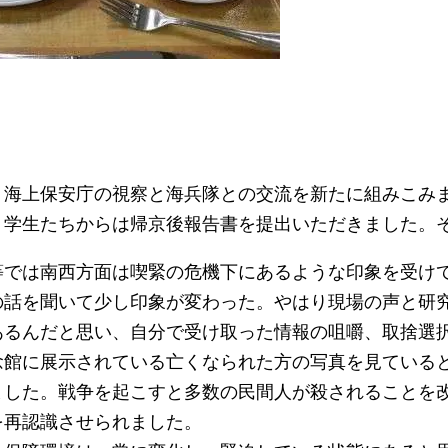
海上保安庁の視察と海兵隊との交流を新たに組みこみま
、学生たちからは帰京後報告書を提出いただきました。
等では南西方面は喫緊の危機下にあるような印象を受け
の話を聞いて少し印象が変わった。やはり現場の声と研
あるんだと思い、自分で受け取った情報の咀嚼、取捨選
念館に展示されている亡くなられた方の写真を見ている
ました。戦争を起こすと多数の民間人が殺されることを
を再認識させられました。