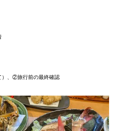
階
て）、②旅行前の最終確認