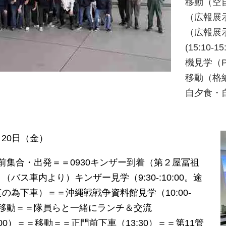
移動（空
（広報展示
（広報展示
(15:1
機見学（P
移動（格
自夕食・
2月20日（金）
テル前集合・出発＝＝0930キンザー到着（第２屋冨祖
バス車内より）キンザー見学（9:30-:10:00。途
の為下車）＝＝沖縄戦戦争資料館見学（10:00-
＝＝移動＝＝隊員らと一緒にランチ＆交流
:13:00）＝＝移動＝＝正門前下車（13:30）＝＝第11管