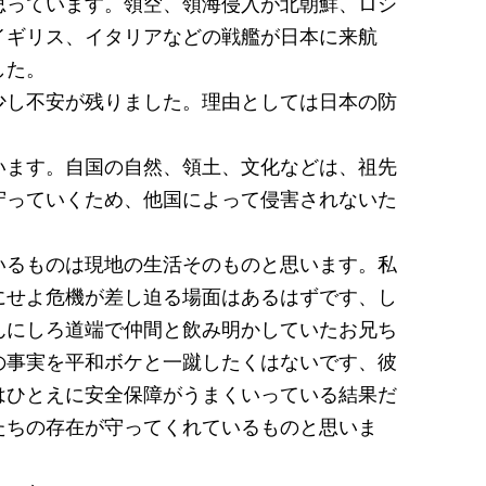
思っています。領空、領海侵入が北朝鮮、ロシ
イギリス、イタリアなどの戦艦が日本に来航
した。
少し不安が残りました。理由としては日本の防
います。自国の自然、領土、文化などは、祖先
守っていくため、他国によって侵害されないた
いるものは現地の生活そのものと思います。私
にせよ危機が差し迫る場面はあるはずです、し
んにしろ道端で仲間と飲み明かしていたお兄ち
の事実を平和ボケと一蹴したくはないです、彼
はひとえに安全保障がうまくいっている結果だ
たちの存在が守ってくれているものと思いま