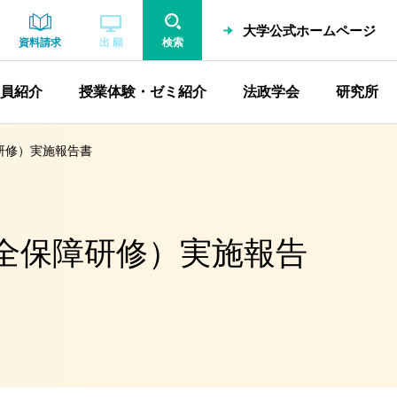
大学公式ホームページ
資料請求
出 願
検索
員紹介
授業体験・ゼミ紹介
法政学会
研究所
研修）実施報告書
全保障研修）実施報告