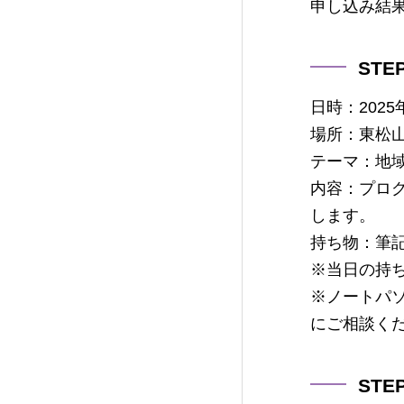
申し込み結果
ST
日時：2025
場所：東松
テーマ：地
内容：プロ
します。
持ち物：筆
※当日の持
※ノートパ
にご相談く
ST