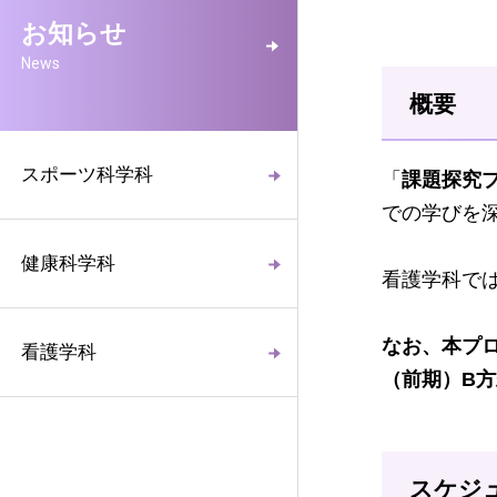
お知らせ
News
概要
スポーツ科学科
「
課題探究
で
の学びを
健康科学科
看護学科で
なお、本プ
看護学科
（前期）B
スケジ