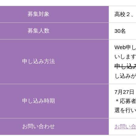
募集対象
高校２
募集人数
30名
Web申
いしま
申し込み方法
申し込
し込み
7月27
申し込み時期
＊応募者
選を行
お問い合わせ
お問い