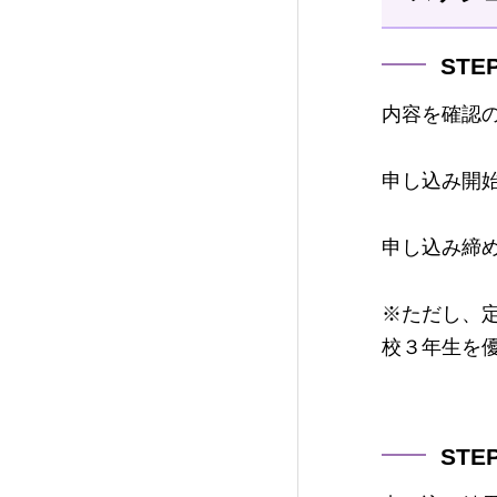
ST
内容を確認
申し込み開始
申し込み締め
※ただし、
校３年生を
ST