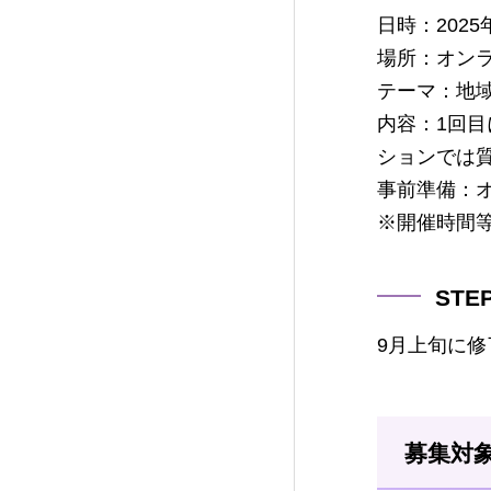
日時：2025
場所：オン
テーマ：地
内容：1回
ションでは
事前準備：
※開催時間
ST
9月上旬に
募集対