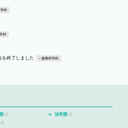
護学科
学科
集を終了しました
健康科学科
部
法学部