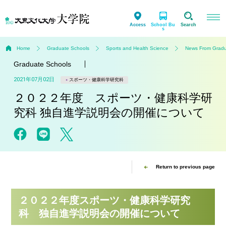
Access
School Bu
Search
s
Home
Graduate Schools
Sports and Health Science
News From Gradua
Graduate Schools
2021年07月02日
スポーツ・健康科学研究科
２０２２年度 スポーツ・健康科学研
究科 独自進学説明会の開催について
Return to previous page
２０２２年度スポーツ・健康科学研究
科 独自進学説明会の開催について