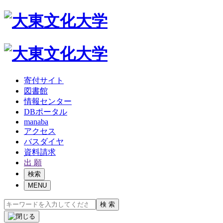
寄付サイト
図書館
情報センター
DBポータル
manaba
アクセス
バスダイヤ
資料請求
出 願
検索
MENU
検 索