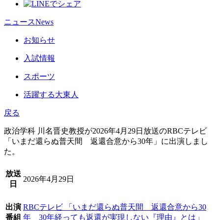
ニュース
News
お知らせ
入試情報
スポーツ
活躍する大東人
戻る
政治学科 川名晋史教授が2026年4月29日放送の
RBCテレビ
「いまだ還らぬ普天間 返還合意から30年」
に出演しまし
た。
放送
2026年4月29日
日
出演
RBCテレビ 「いまだ還らぬ普天間 返還合意から30
番組
年 30年経っても返還が実現しない『理由』とは」