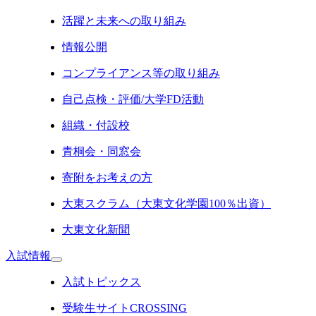
活躍と未来への取り組み
情報公開
コンプライアンス等の取り組み
自己点検・評価/大学FD活動
組織・付設校
青桐会・同窓会
寄附をお考えの方
大東スクラム（大東文化学園100％出資）
大東文化新聞
入試情報
入試トピックス
受験生サイトCROSSING