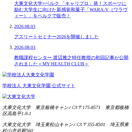
大東文化大学×ベルク 「キャリプロ」発！スポーツに
励む大学生に向けた新感覚和菓子「WARA-V（ワラヴ
ィー）」をベルクで販売！
2026.08.03
アスリートセミナー2026を開催しました
2026.08.03
教職課程センター 渡辺雅之特任教授の初回記事が公開
されました＜MY HEALTH CLUB＞
学校法人 大東文化学園 公式サイト
大東文化大学 東京板橋キャンパス
〒175-8571 東京都板橋
区高島平1-9-1
大東文化大学 埼玉東松山キャンパス
〒355-8501 埼玉県東
松山市岩殿560