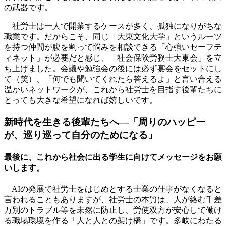
の武器です。
社労士は一人で開業するケースが多く、孤独になりがちな
職業です。だからこそ、同じ「大東文化大学」というルーツ
を持つ仲間が腹を割って悩みを相談できる「心強いセーフテ
ィネット」が必要だと感じ、「社会保険労務士大東会」を立
ち上げました。会議や勉強会の後には必ず宴会をセットにし
て（笑）、「何でも聞いてくれたら答えるよ」と言い合える
温かいネットワークが、これから社労士を目指す後輩たちに
とっても大きな希望になれば嬉しいです。
新時代を生きる後輩たちへ―「周りのハッピー
が、巡り巡って自分のためになる」
最後に、これから社会に出る学生に向けてメッセージをお願
いします。
AIの発展で社労士をはじめとする士業の仕事がなくなると
言われることもありますが、社労士の本質は、人が絡む千差
万別のトラブル等を未然に防止し、労使双方が安心して働け
る職場環境を作る「人と人との架け橋」です。多岐にわたる