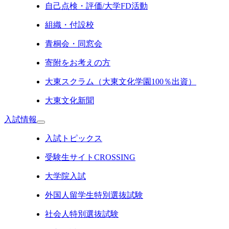
自己点検・評価/大学FD活動
組織・付設校
青桐会・同窓会
寄附をお考えの方
大東スクラム（大東文化学園100％出資）
大東文化新聞
入試情報
入試トピックス
受験生サイトCROSSING
大学院入試
外国人留学生特別選抜試験
社会人特別選抜試験