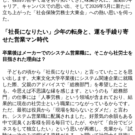
ャリア、キャンパスでの思い出、そして2026年5月に新たに
立ち上がった「社会保険労務士大東会」への熱い思いを伺っ
た。
「社長になりたい」少年の転身と、運を手繰り寄
せた営業マン時代
卒業後はメーカーでのシステム営業職に。そこから社労士を
目指された理由は？
子どもの頃から「社長になりたい」と言っていたことを思
い出します。大東文化大学卒業後にシステム関連企業に就職
した際、父親のアドバイスで「総務部門」を希望したこと
も、今思えば不思議な縁を感じます。というのも「総務部
門」の仕事には「人事労務」という領域が含まれており、結
果的に現在の社労士という職業につながっているからです。
ただ、最初は役員から「現場を知らないとダメだ」と言わ
れ、システム営業職に配属されました。好景気の余韻もある
中で泥臭くお客様を回る毎日でしたが、やがて「自分でビジ
ネスをして独立したい」という思いが再燃し、先輩から「試