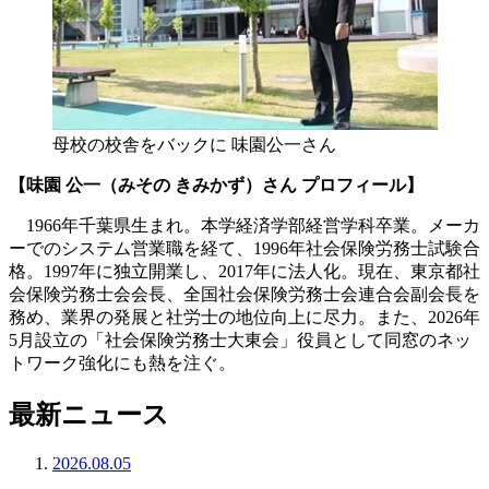
母校の校舎をバックに 味園公一さん
【味園 公一（みその きみかず）さん プロフィール】
1966年千葉県生まれ。本学経済学部経営学科卒業。メーカ
ーでのシステム営業職を経て、1996年社会保険労務士試験合
格。1997年に独立開業し、2017年に法人化。現在、東京都社
会保険労務士会会長、全国社会保険労務士会連合会副会長を
務め、業界の発展と社労士の地位向上に尽力。また、2026年
5月設立の「社会保険労務士大東会」役員として同窓のネッ
トワーク強化にも熱を注ぐ。
最新ニュース
2026.08.05