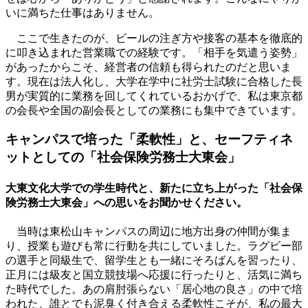
いに満ちた仕事はありません。
ここで生きたのが、ビールの注ぎ方や接客の基本を徹底的
に叩き込まれた営業職での経験です。「相手を気遣う姿勢」
があったからこそ、経営者の信頼も得られたのだと思いま
す。現在は法人化し、大学在学中に社労士試験に合格した長
男が実質的に業務を回してくれているおかげで、私は東京都
の会長や全国の副会長としての業務にも集中できています。
キャンパスで培った「柔軟性」と、セーフティネ
ットとしての「社会保険労務士大東会」
大東文化大学での学生時代と、新たに立ち上がった「社会保
険労務士大東会」への思いをお聞かせください。
当時は東松山キャンパスの周辺に地方出身の仲間が集ま
り、授業も遊びも常に行動を共にしていました。ラグビー部
の選手と同級生で、留学生とも一緒にそろばんを習ったり、
正月には級友と国立競技場へ応援に行ったりと、活気に満ち
た時代でした。あの肩肘張らない「居心地の良さ」の中で培
われた、誰とでも泥臭く付き合える柔軟性こそが、私の最大