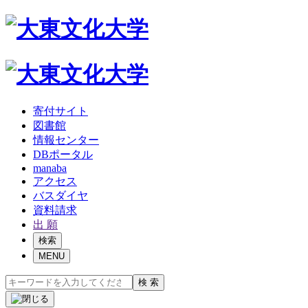
寄付サイト
図書館
情報センター
DBポータル
manaba
アクセス
バスダイヤ
資料請求
出 願
検索
MENU
検 索