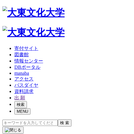
寄付サイト
図書館
情報センター
DBポータル
manaba
アクセス
バスダイヤ
資料請求
出 願
検索
MENU
検 索