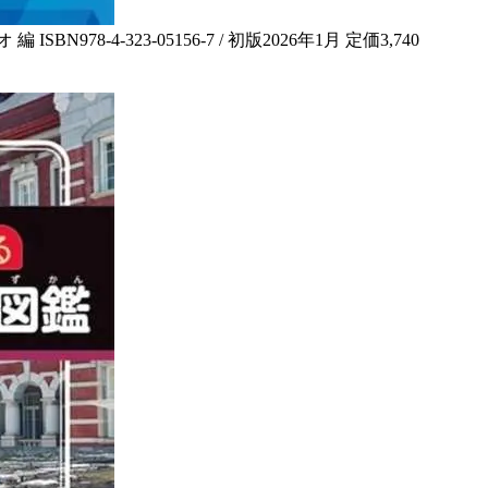
-323-05156-7 / 初版2026年1月 定価3,740