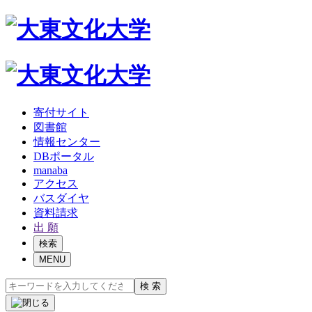
寄付サイト
図書館
情報センター
DBポータル
manaba
アクセス
バスダイヤ
資料請求
出 願
検索
MENU
検 索