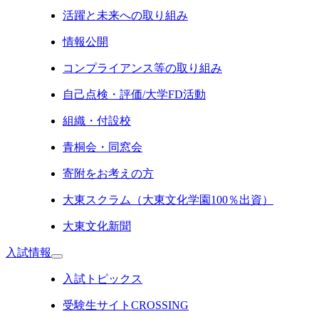
活躍と未来への取り組み
情報公開
コンプライアンス等の取り組み
自己点検・評価/大学FD活動
組織・付設校
青桐会・同窓会
寄附をお考えの方
大東スクラム（大東文化学園100％出資）
大東文化新聞
入試情報
入試トピックス
受験生サイトCROSSING