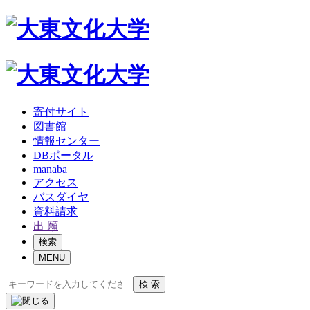
寄付サイト
図書館
情報センター
DBポータル
manaba
アクセス
バスダイヤ
資料請求
出 願
検索
MENU
検 索