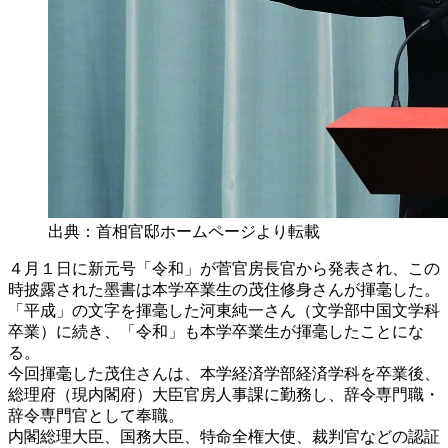
出典：首相官邸ホームページより転載
４月１日に新元号「令和」が菅官房長官から発表され、この
時披露された墨書は本学卒業生の茂住修身さんが揮毫した。
「平成」の文字を揮毫した河東純一さん（文学部中国文学科
卒業）に続き、「令和」も本学卒業生が揮毫したことにな
る。
今回揮毫した茂住さんは、本学経済学部経済学科を卒業後、
総理府（現内閣府）大臣官房人事課に勤務し、辞令専門職・
辞令専門官として奉職。
内閣総理大臣、国務大臣、特命全権大使、裁判官などの認証