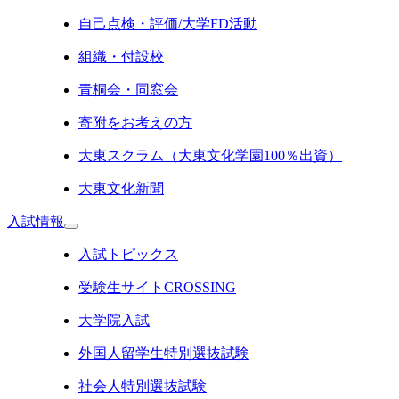
自己点検・評価/大学FD活動
組織・付設校
青桐会・同窓会
寄附をお考えの方
大東スクラム（大東文化学園100％出資）
大東文化新聞
入試情報
入試トピックス
受験生サイトCROSSING
大学院入試
外国人留学生特別選抜試験
社会人特別選抜試験