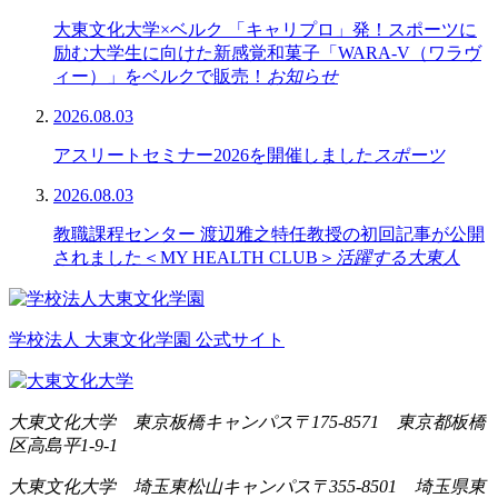
大東文化大学×ベルク 「キャリプロ」発！スポーツに
励む大学生に向けた新感覚和菓子「WARA-V（ワラヴ
ィー）」をベルクで販売！
お知らせ
2026.08.03
アスリートセミナー2026を開催しました
スポーツ
2026.08.03
教職課程センター 渡辺雅之特任教授の初回記事が公開
されました＜MY HEALTH CLUB＞
活躍する大東人
学校法人 大東文化学園 公式サイト
大東文化大学 東京板橋キャンパス
〒175-8571 東京都板橋
区高島平1-9-1
大東文化大学 埼玉東松山キャンパス
〒355-8501 埼玉県東