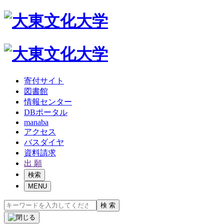
寄付サイト
図書館
情報センター
DBポータル
manaba
アクセス
バスダイヤ
資料請求
出 願
検索
MENU
検 索