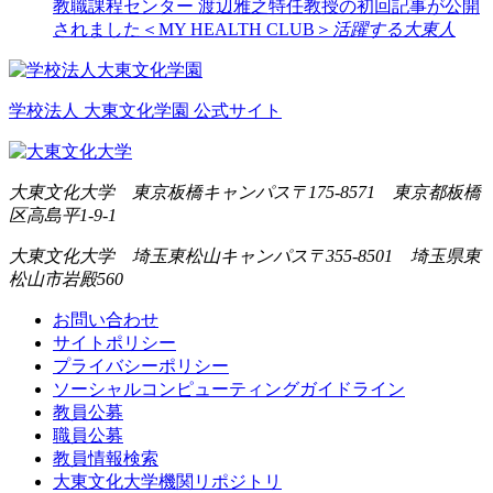
教職課程センター 渡辺雅之特任教授の初回記事が公開
されました＜MY HEALTH CLUB＞
活躍する大東人
学校法人 大東文化学園 公式サイト
大東文化大学 東京板橋キャンパス
〒175-8571 東京都板橋
区高島平1-9-1
大東文化大学 埼玉東松山キャンパス
〒355-8501 埼玉県東
松山市岩殿560
お問い合わせ
サイトポリシー
プライバシーポリシー
ソーシャルコンピューティングガイドライン
教員公募
職員公募
教員情報検索
大東文化大学機関リポジトリ