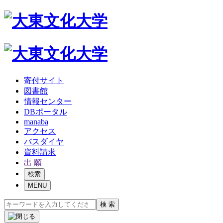
寄付サイト
図書館
情報センター
DBポータル
manaba
アクセス
バスダイヤ
資料請求
出 願
検索
MENU
検 索