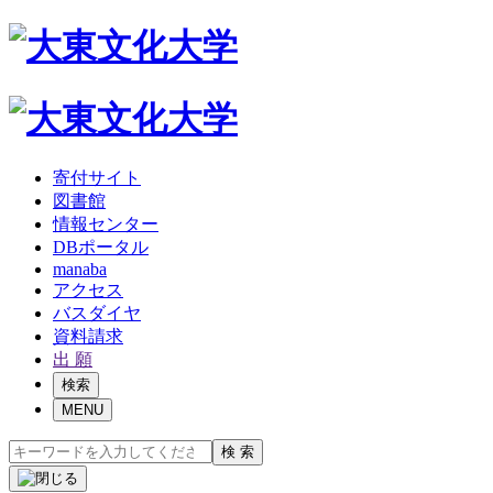
寄付サイト
図書館
情報センター
DBポータル
manaba
アクセス
バスダイヤ
資料請求
出 願
検索
MENU
検 索