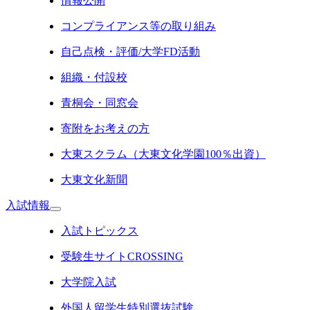
情報公開
コンプライアンス等の取り組み
自己点検・評価/大学FD活動
組織・付設校
青桐会・同窓会
寄附をお考えの方
大東スクラム（大東文化学園100％出資）
大東文化新聞
入試情報
入試トピックス
受験生サイトCROSSING
大学院入試
外国人留学生特別選抜試験