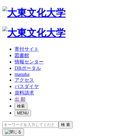
寄付サイト
図書館
情報センター
DBポータル
manaba
アクセス
バスダイヤ
資料請求
出 願
検索
MENU
検 索