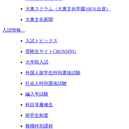
大東スクラム（大東文化学園100％出資）
大東文化新聞
入試情報
入試トピックス
受験生サイトCROSSING
大学院入試
外国人留学生特別選抜試験
社会人特別選抜試験
編入学試験
科目等履修生
研究生制度
教職特別課程