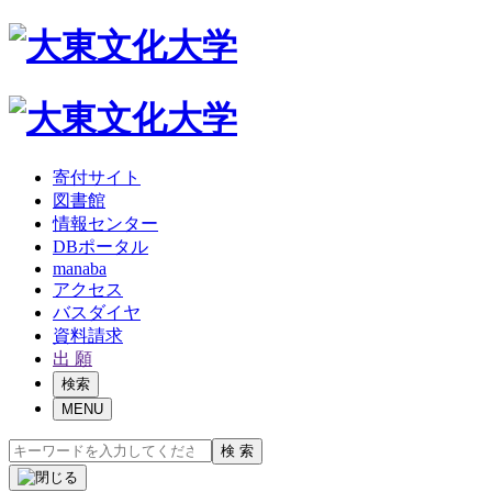
寄付サイト
図書館
情報センター
DBポータル
manaba
アクセス
バスダイヤ
資料請求
出 願
検索
MENU
検 索