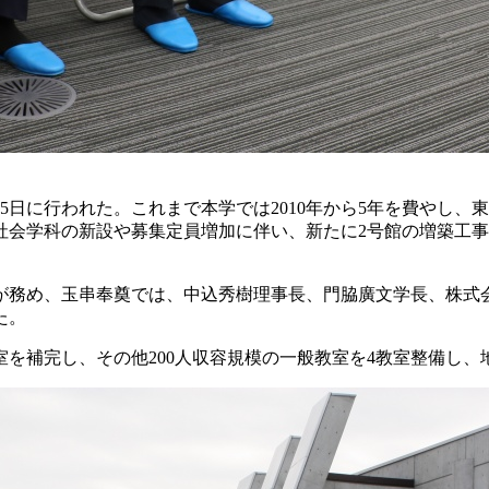
日に行われた。これまで本学では2010年から5年を費やし、東
社会学科の新設や募集定員増加に伴い、新たに2号館の増築工
務め、玉串奉奠では、中込秀樹理事長、門脇廣文学長、株式
た。
補完し、その他200人収容規模の一般教室を4教室整備し、