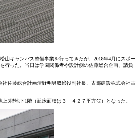
松山キャンパス整備事業を行ってきたが、2018年4月にスポー
事を行った。当日は学園関係者や設計側の佐藤総合企画、請負
会社佐藤総合計画清野明男取締役副社長、古郡建設株式会社古
地上3階地下1階（延床面積は３，４２７平方㍍）となった。