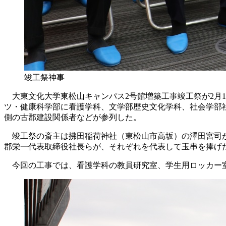
竣工祭神事
大東文化大学東松山キャンパス2号館増築工事竣工祭が2月15
ツ・健康科学部に看護学科、文学部歴史文化学科、社会学部
側の古郡建設関係者などが参列した。
竣工祭の斎主は拂田稲荷神社（東松山市高坂）の澤田宮司が
郡栄一代表取締役社長らが、それぞれを代表して玉串を捧げ
今回の工事では、看護学科の教員研究室、学生用ロッカー室を