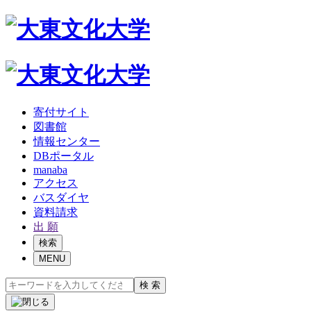
寄付サイト
図書館
情報センター
DBポータル
manaba
アクセス
バスダイヤ
資料請求
出 願
検索
MENU
検 索