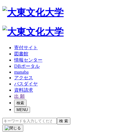
寄付サイト
図書館
情報センター
DBポータル
manaba
アクセス
バスダイヤ
資料請求
出 願
検索
MENU
検 索