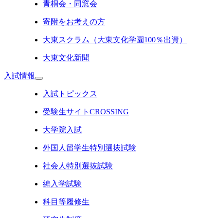
青桐会・同窓会
寄附をお考えの方
大東スクラム（大東文化学園100％出資）
大東文化新聞
入試情報
入試トピックス
受験生サイトCROSSING
大学院入試
外国人留学生特別選抜試験
社会人特別選抜試験
編入学試験
科目等履修生