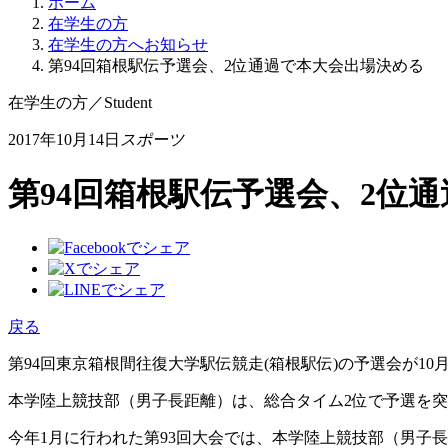
ホーム
在学生の方
在学生の方へお知らせ
第94回箱根駅伝予選会、2位通過で本大会出場決める
在学生の方
／
Student
2017年10月14日
スポーツ
第94回箱根駅伝予選会、2位
戻る
第94回東京箱根間往復大学駅伝競走(箱根駅伝)の予選会が1
本学陸上競技部（男子長距離）は、総合タイム2位で予選を突
今年1月に行われた第93回大会では、本学陸上競技部（男子