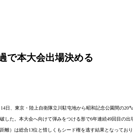
通過で本大会出場決める
0月14日、東京・陸上自衛隊立川駐屯地から昭和記念公園間の20
破した。本大会へ向けて弾みをつける形で6年連続49回目の出
長距離）は総合13位と惜しくもシード権を逃す結果となってお