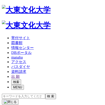
寄付サイト
図書館
情報センター
DBポータル
manaba
アクセス
バスダイヤ
資料請求
出 願
検索
MENU
検 索