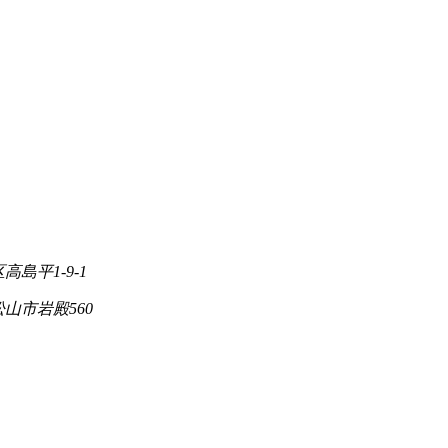
高島平1-9-1
松山市岩殿560