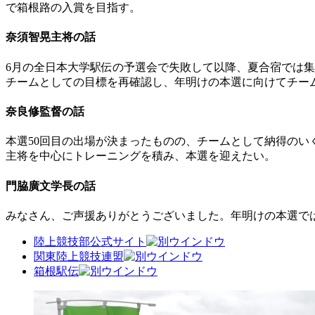
で箱根路の入賞を目指す。
奈須智晃主将の話
6月の全日本大学駅伝の予選会で失敗して以降、夏合宿では
チームとしての目標を再確認し、年明けの本選に向けてチー
奈良修監督の話
本選50回目の出場が決まったものの、チームとして納得のい
主将を中心にトレーニングを積み、本選を迎えたい。
門脇廣文学長の話
みなさん、ご声援ありがとうございました。年明けの本選で
陸上競技部公式サイト
関東陸上競技連盟
箱根駅伝