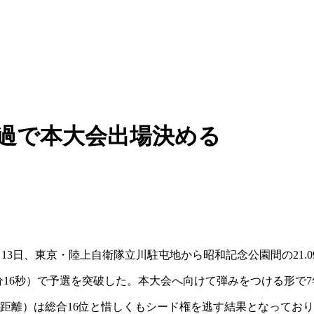
通過で本大会出場決める
月13日、東京・陸上自衛隊立川駐屯地から昭和記念公園間の21.
2分16秒）で予選を突破した。本大会へ向けて弾みをつける形で7
長距離）は総合16位と惜しくもシード権を逃す結果となってお