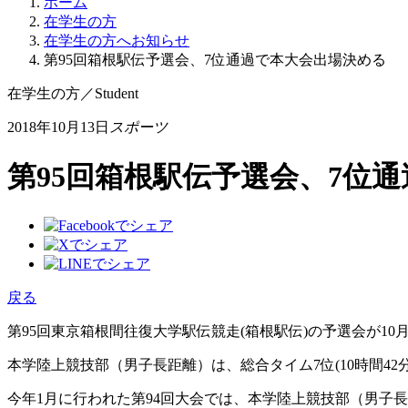
ホーム
在学生の方
在学生の方へお知らせ
第95回箱根駅伝予選会、7位通過で本大会出場決める
在学生の方
／
Student
2018年10月13日
スポーツ
第95回箱根駅伝予選会、7位
戻る
第95回東京箱根間往復大学駅伝競走(箱根駅伝)の予選会が10
本学陸上競技部（男子長距離）は、総合タイム7位(10時間4
今年1月に行われた第94回大会では、本学陸上競技部（男子