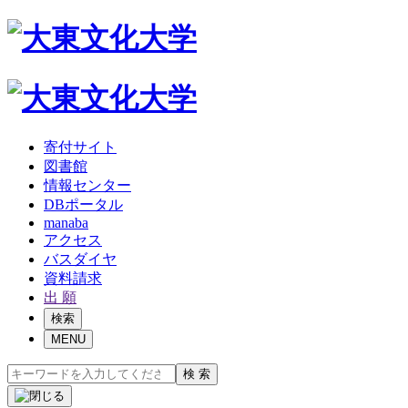
寄付サイト
図書館
情報センター
DBポータル
manaba
アクセス
バスダイヤ
資料請求
出 願
検索
MENU
検 索