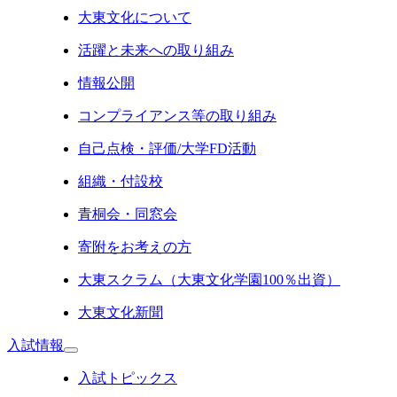
大東文化について
活躍と未来への取り組み
情報公開
コンプライアンス等の取り組み
自己点検・評価/大学FD活動
組織・付設校
青桐会・同窓会
寄附をお考えの方
大東スクラム（大東文化学園100％出資）
大東文化新聞
入試情報
入試トピックス