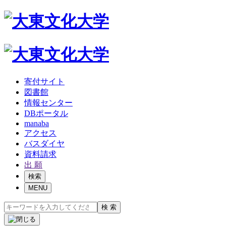
寄付サイト
図書館
情報センター
DBポータル
manaba
アクセス
バスダイヤ
資料請求
出 願
検索
MENU
検 索