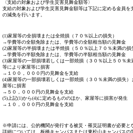
〈支給の対象および学生災害見舞金額等〉
支給の対象および学生災害見舞金額等は下記に定める金員を
の減免を行います。
(1)家屋等の全損壊または全焼損（７０％以上の損失）
→学費等の全額免除または、学費等の全額相当額の見舞金
(2)家屋等の半損壊または半焼損（５０％以上７０％未満の損
→学費等の半額免除または、学費等の半額相当額の見舞金
(3)家屋等の一部損壊若しくは一部焼損（３０％以上５０％
等により家屋等に損害
→１００，０００円の見舞金を支給
(4)家屋等の一部損壊若しくは一部焼損（３０％未満の損失
屋等に損害
→５０，０００円の見舞金を支給
(5)上記(1)から(4)に定めるもののほか、家屋等に損害が発生
→１０，０００円の見舞金を支給
※申請には、公的機関が発行する被災・罹災証明書が必要と
詳細については、板橋キャンパスまたは東松山キャンパスの