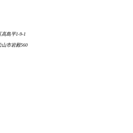
高島平1-9-1
松山市岩殿560