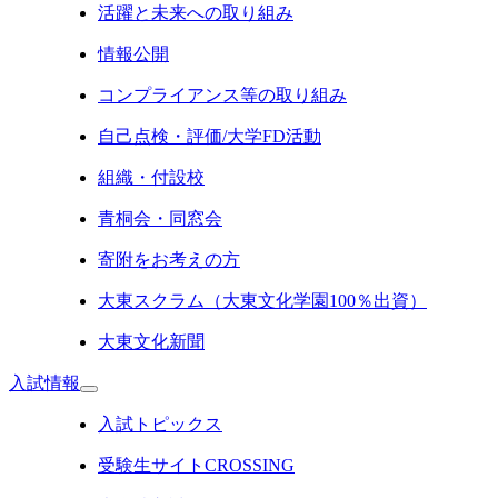
活躍と未来への取り組み
情報公開
コンプライアンス等の取り組み
自己点検・評価/大学FD活動
組織・付設校
青桐会・同窓会
寄附をお考えの方
大東スクラム（大東文化学園100％出資）
大東文化新聞
入試情報
入試トピックス
受験生サイトCROSSING