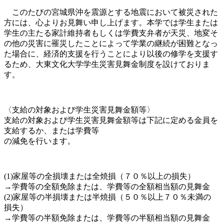
このたびの宮城県沖を震源とする地震において被災された
方には、心よりお見舞い申し上げます。本学では学生または
学生の主たる家計維持者もしくは学費支弁者が天災、地変そ
の他の災害に罹災したことによって学業の継続が困難となっ
た場合に、経済的支援を行うことにより以後の修学を支援す
るため、大東文化大学学生災害見舞金制度を設けておりま
す。
〈支給の対象および学生災害見舞金額等〉
支給の対象および学生災害見舞金額等は下記に定める金員を
支給するか、または学費等
の減免を行います。
(1)家屋等の全損壊または全焼損（７０％以上の損失）
→学費等の全額免除または、学費等の全額相当額の見舞金
(2)家屋等の半損壊または半焼損（５０％以上７０％未満の
損失）
→学費等の半額免除または、学費等の半額相当額の見舞金