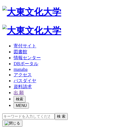
寄付サイト
図書館
情報センター
DBポータル
manaba
アクセス
バスダイヤ
資料請求
出 願
検索
MENU
検 索