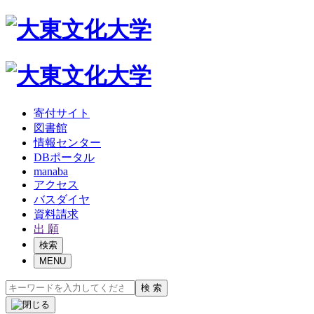
寄付サイト
図書館
情報センター
DBポータル
manaba
アクセス
バスダイヤ
資料請求
出 願
検索
MENU
検 索