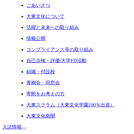
ごあいさつ
大東文化について
活躍と未来への取り組み
情報公開
コンプライアンス等の取り組み
自己点検・評価/大学FD活動
組織・付設校
青桐会・同窓会
寄附をお考えの方
大東スクラム（大東文化学園100％出資）
大東文化新聞
入試情報