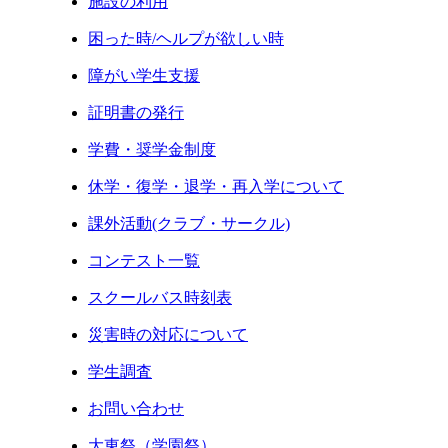
施設の利用
困った時/ヘルプが欲しい時
障がい学生支援
証明書の発行
学費・奨学金制度
休学・復学・退学・再入学について
課外活動(クラブ・サークル)
コンテスト一覧
スクールバス時刻表
災害時の対応について
学生調査
お問い合わせ
大東祭（学園祭）