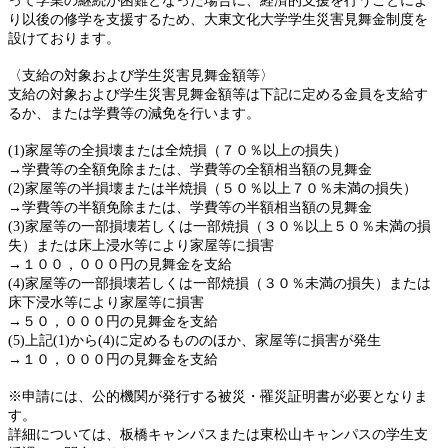
って学業の継続が困難となった場合に、経済的支援を行うことによ
り以後の修学を支援するため、大東文化大学学生災害見舞金制度を
設けております。
〈支給の対象および学生災害見舞金額等〉
支給の対象および学生災害見舞金額等は下記に定める金員を支給す
るか、または学費等の減免を行います。
(1)家屋等の全損壊または全焼損（７０％以上の損失）
→学費等の全額免除または、学費等の全額相当額の見舞金
(2)家屋等の半損壊または半焼損（５０％以上７０％未満の損失）
→学費等の半額免除または、学費等の半額相当額の見舞金
(3)家屋等の一部損壊若しくは一部焼損（３０％以上５０％未満の損
失）または床上浸水等により家屋等に損害
→１００，０００円の見舞金を支給
(4)家屋等の一部損壊若しくは一部焼損（３０％未満の損失）または
床下浸水等により家屋等に損害
→５０，０００円の見舞金を支給
(5)上記(1)から(4)に定めるもののほか、家屋等に損害が発生
→１０，０００円の見舞金を支給
※申請には、公的機関が発行する被災・罹災証明書が必要となりま
す。
詳細については、板橋キャンパスまたは東松山キャンパスの学生支