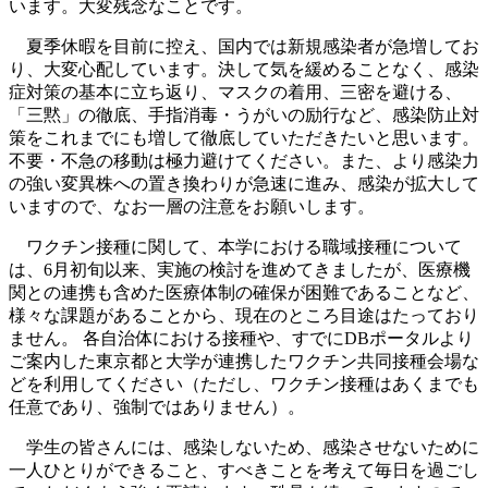
います。大変残念なことです。
夏季休暇を目前に控え、国内では新規感染者が急増してお
り、大変心配しています。決して気を緩めることなく、感染
症対策の基本に立ち返り、マスクの着用、三密を避ける、
「三黙」の徹底、手指消毒・うがいの励行など、感染防止対
策をこれまでにも増して徹底していただきたいと思います。
不要・不急の移動は極力避けてください。また、より感染力
の強い変異株への置き換わりが急速に進み、感染が拡大して
いますので、なお一層の注意をお願いします。
ワクチン接種に関して、本学における職域接種について
は、6月初旬以来、実施の検討を進めてきましたが、医療機
関との連携も含めた医療体制の確保が困難であることなど、
様々な課題があることから、現在のところ目途はたっており
ません。 各自治体における接種や、すでにDBポータルより
ご案内した東京都と大学が連携したワクチン共同接種会場な
どを利用してください（ただし、ワクチン接種はあくまでも
任意であり、強制ではありません）。
学生の皆さんには、感染しないため、感染させないために
一人ひとりができること、すべきことを考えて毎日を過ごし