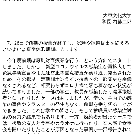
大東文化大学
学長 内藤二郎
7月26日で前期の授業が終了し、試験や課題提出を終える
といよいよ夏季休暇期間に入ります。
今年度前期は原則対面授業を行う、という方針でスタート
しました。しかし、新型コロナウイルス感染症が再拡大して
緊急事態宣言やまん延防止等重点措置が繰り返し発出された
ため、その都度一定期間オンライン授業への一部変更を余儀
なくされるなど、相変わらずコロナ禍で落ち着かない状況が
続いて参りました。一部の学生、教員が感染したり濃厚接触
者となったりしたケースはありましたが、幸い、学内での感
染の事例やクラスターの発生もなく、前期を乗り切ることが
できました。これは学生の皆さん、そして教職員の感染症対
策の努力の結果でもあります。一方、感染者が出たケースで
は、複数の友人と食事やカラオケに行ったり、友人宅で食事
会を開いたりしたことが原因となった事例が一部報告されて