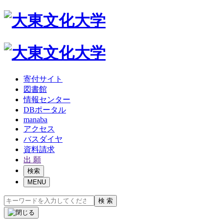
寄付サイト
図書館
情報センター
DBポータル
manaba
アクセス
バスダイヤ
資料請求
出 願
検索
MENU
検 索