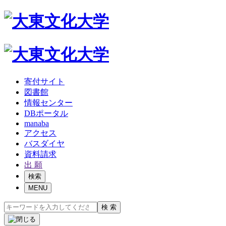
寄付サイト
図書館
情報センター
DBポータル
manaba
アクセス
バスダイヤ
資料請求
出 願
検索
MENU
検 索