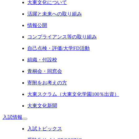
大東文化について
活躍と未来への取り組み
情報公開
コンプライアンス等の取り組み
自己点検・評価/大学FD活動
組織・付設校
青桐会・同窓会
寄附をお考えの方
大東スクラム（大東文化学園100％出資）
大東文化新聞
入試情報
入試トピックス