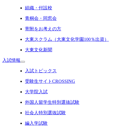
組織・付設校
青桐会・同窓会
寄附をお考えの方
大東スクラム（大東文化学園100％出資）
大東文化新聞
入試情報
入試トピックス
受験生サイトCROSSING
大学院入試
外国人留学生特別選抜試験
社会人特別選抜試験
編入学試験