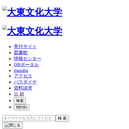
寄付サイト
図書館
情報センター
DBポータル
manaba
アクセス
バスダイヤ
資料請求
出 願
検索
MENU
検 索