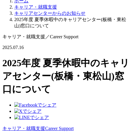
ホーム
キャリア・就職支援
キャリアセンターからのお知らせ
2025年度 夏季休暇中のキャリアセンター(板橋・東松
山)窓口について
キャリア・就職支援
／
Career Support
2025.07.16
2025年度 夏季休暇中のキャリ
アセンター(板橋・東松山)窓
口について
キャリア・就職支援
Career Support