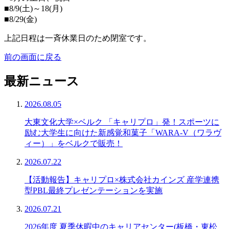
■8/9(土)～18(月)
■8/29(金)
上記日程は一斉休業日のため閉室です。
前の画面に戻る
最新ニュース
2026.08.05
大東文化大学×ベルク 「キャリプロ」発！スポーツに
励む大学生に向けた新感覚和菓子「WARA-V（ワラヴ
ィー）」をベルクで販売！
2026.07.22
【活動報告】キャリプロ×株式会社カインズ 産学連携
型PBL最終プレゼンテーションを実施
2026.07.21
2026年度 夏季休暇中のキャリアセンター(板橋・東松