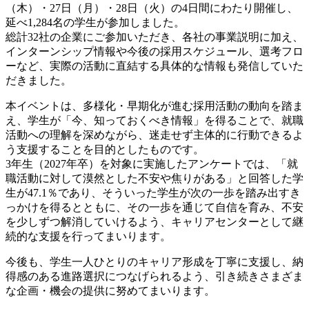
（木）・27日（月）・28日（火）の4日間にわたり開催し、
延べ1,284名の学生が参加しました。
総計32社の企業にご参加いただき、各社の事業説明に加え、
インターンシップ情報や今後の採用スケジュール、選考フロ
ーなど、実際の活動に直結する具体的な情報も発信していた
だきました。
本イベントは、多様化・早期化が進む採用活動の動向を踏ま
え、学生が「今、知っておくべき情報」を得ることで、就職
活動への理解を深めながら、迷走せず主体的に行動できるよ
う支援することを目的としたものです。
3年生（2027年卒）を対象に実施したアンケートでは、「就
職活動に対して漠然とした不安や焦りがある」と回答した学
生が47.1％であり、そういった学生が次の一歩を踏み出すき
っかけを得るとともに、その一歩を通じて自信を育み、不安
を少しずつ解消していけるよう、キャリアセンターとして継
続的な支援を行ってまいります。
今後も、学生一人ひとりのキャリア形成を丁寧に支援し、納
得感のある進路選択につなげられるよう、引き続きさまざま
な企画・機会の提供に努めてまいります。