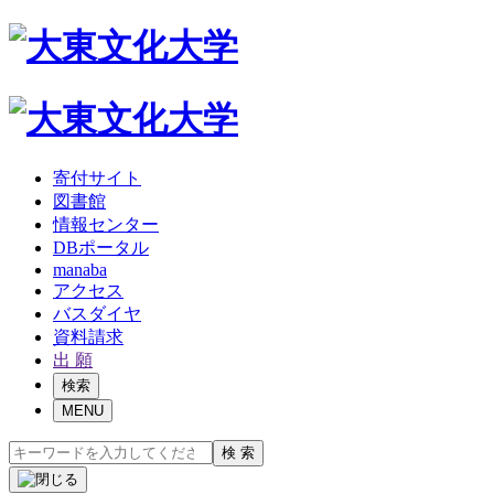
寄付サイト
図書館
情報センター
DBポータル
manaba
アクセス
バスダイヤ
資料請求
出 願
検索
MENU
検 索