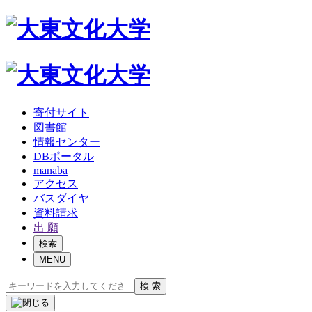
寄付サイト
図書館
情報センター
DBポータル
manaba
アクセス
バスダイヤ
資料請求
出 願
検索
MENU
検 索