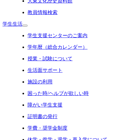
大東文化歴史資料館
教員情報検索
学生生活
学生支援センターのご案内
学年暦（総合カレンダー）
授業・試験について
生活面サポート
施設の利用
困った時/ヘルプが欲しい時
障がい学生支援
証明書の発行
学費・奨学金制度
休学・復学・退学・再入学について