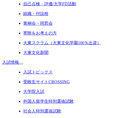
自己点検・評価/大学FD活動
組織・付設校
青桐会・同窓会
寄附をお考えの方
大東スクラム（大東文化学園100％出資）
大東文化新聞
入試情報
入試トピックス
受験生サイトCROSSING
大学院入試
外国人留学生特別選抜試験
社会人特別選抜試験