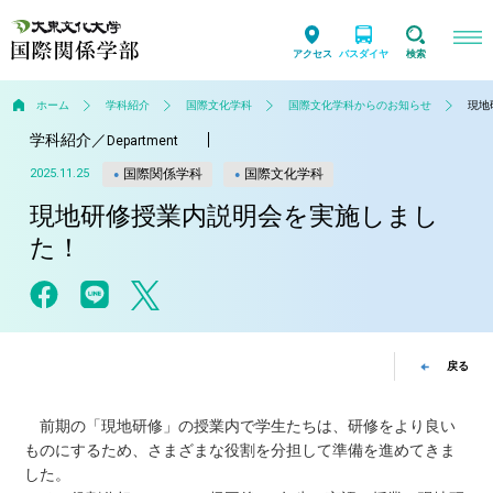
アクセス
バスダイヤ
検索
ホーム
学科紹介
国際文化学科
国際文化学科からのお知らせ
現地
学科紹介
／
Department
国際関係学科
国際文化学科
2025.11.25
現地研修授業内説明会を実施しまし
た！
戻る
前期の「現地研修」の授業内で学生たちは、研修をより良い
ものにするため、さまざまな役割を分担して準備を進めてきま
した。