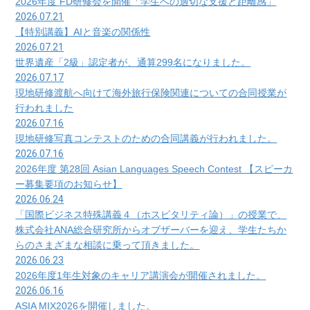
2026年度 FD研修会を開催「学生への適切な支援と距離感」
2026.07.21
【特別講義】AIと音楽の関係性
2026.07.21
世界遺産「2級」認定者が、通算299名になりました。
2026.07.17
現地研修渡航へ向けて海外旅行保険関連についての合同授業が
行われました
2026.07.16
現地研修写真コンテストのための合同講義が行われました。
2026.07.16
2026年度 第28回 Asian Languages Speech Contest 【スピーカ
ー募集要項のお知らせ】
2026.06.24
「国際ビジネス特殊講義４（ホスピタリティ論）」の授業で、
株式会社ANA総合研究所からオブザーバーを迎え、学生たちか
らのさまざまな相談に乗って頂きました。
2026.06.23
2026年度1年生対象のキャリア講演会が開催されました。
2026.06.16
ASIA MIX2026を開催しました。