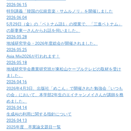
2026.06.15
特別講義「韓国の伝統音楽・サムルノリ」を開催しました
2026.06.04
5月29日（金）の「ベトナム語1」の授業で、「三進ベトナム」
の新妻東一さんからお話を伺いました。
2026.05.28
地域研究学会・2026年度総会が開催されました。
2026.05.25
Asia Mix2026が行われます！
2026.05.18
地域研究学会農業研究班が東松山ケーブルテレビの取材を受け
ました。
2026.04.16
2026年4月3日、出版社「めこん」で開催された勉強会「いつも
の会」において、本学部2年生のエイチャンメイさんが講師を務
めました。
2026.04.14
生成AIの利用に関する指針について
2026.04.13
2025年度 卒業論文題目一覧