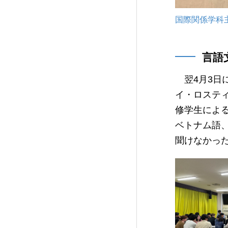
国際関係学科
言語
翌4月3日
イ・ロステ
修学生によ
ベトナム語
聞けなかっ