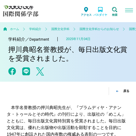
アクセス
バスダイヤ
検索
ホーム
学科紹介
国際文化学科
国際文化学科からのお知らせ
国際
学科紹介
／
2025年11月04日
Department
押川典昭名誉教授が、毎日出版文化賞
を受賞されました。
戻る
本学名誉教授の押川典昭先生が、『プラムディヤ・アナン
タ・トゥールとその時代』の刊行により、出版社の「めこん」
とともに、毎日出版文化賞特別賞を受賞されました。毎日出版
文化賞は、優れた出版物や出版活動を顕彰することを目的に
1947年に創設された国内有数の権威ある表彰の一つです。