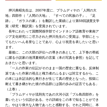
押川典昭先生は、2007年度に、プラムディヤの「人間の大
地」四部作（『人間の大地』、『すべての民族の子』、『足
跡』、『ガラスの家』）を翻訳した業績により第59回讀賣文学
賞（研究・翻訳賞）を受賞されています。
長年にわたって国際関係学部でインドネシア語教育や東南ア
ジア文化研究にご尽力された押川先生のご受賞は、学部にとっ
てもたいへん名誉なことであり、心より祝意を表したいと思い
ます。
最後に、この大部の評伝への導きの糸として、上下巻の帯紙
に躍る小説家の池澤夏樹氏の言葉（本の写真を参照）を記して
おきたいと思います。
「一人の作家の伝記がそのまま一国の歴史に重なる。反体制
派であった作家の視点と権力者のふるまいは対立するから、こ
の本には弁証法的な奥行きが生じて真の歴史となった。投獄に
耐えて書き継がれた彼の作品群には国の歩みの証言でもある」
（上巻）。
「プラムディヤが流刑先であの大河小説『ブル島四部作』を
書いたという伝説がある。その詳細をこの本で知ることができ
た。やはり偉大な人物であったと感動する。それと同時に、本