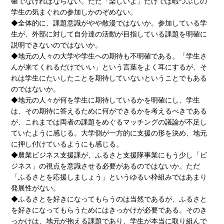
確でなければならない。ただ「楽しいよ」だけでは暇つぶしの
学生の気まぐれの参加しかのぞめない。
◆全体的に、課題意識がやや散漫ではないか。参加している学
生が、外部に対して自分達の活動が目指している課題を明確に
説明できないのではないか。
◆地元の人々の大学や学生への期待も不明確である。「学生さ
んが来てくれるだけでいい」という言葉をよく耳にするが、そ
れは学生にたいしたことを期待していないということでもある
のではないか。
◆地元の人々が何を学生に期待しているかを明確にし、学生
は、その期待に答えるために何ができるかを考えるべきである
が、これまでは両者の課題をめぐるマッチングの議論が不足し
ていたように感じる。大学側が一方的に支援の形を決め、地元
に押し付けているようにも感じる。
◆農業ビジネス支援課が、ふるさと支援隊事業にもう少し「ビ
ジネス」の視点を意識させる必要があるのではないか。ただ
「ふるさとを応援しましょう」というゆるい枠組みではあまり
発展性がない。
◆ふるさとを好きになってもらうのは当然であるが、ふるさと
を好きになってもらうためにはきっかけが必要である。そのき
っかけは、地元が抱える課題であり、学生が本当に取り組んで