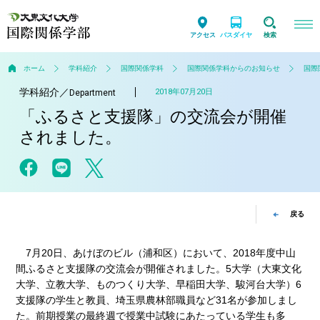
アクセス
バスダイヤ
検索
ホーム
学科紹介
国際関係学科
国際関係学科からのお知らせ
国際
学科紹介
／
2018年07月20日
Department
「ふるさと支援隊」の交流会が開催
されました。
戻る
7月20日、あけぼのビル（浦和区）において、2018年度中山
間ふるさと支援隊の交流会が開催されました。5大学（大東文化
大学、立教大学、ものつくり大学、早稲田大学、駿河台大学）6
支援隊の学生と教員、埼玉県農林部職員など31名が参加しまし
た。前期授業の最終週で授業中試験にあたっている学生も多