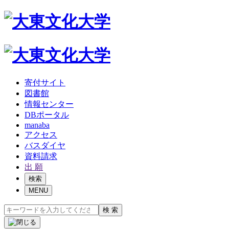
寄付サイト
図書館
情報センター
DBポータル
manaba
アクセス
バスダイヤ
資料請求
出 願
検索
MENU
検 索