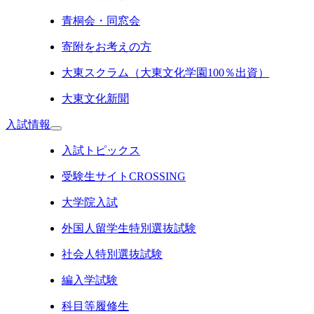
青桐会・同窓会
寄附をお考えの方
大東スクラム（大東文化学園100％出資）
大東文化新聞
入試情報
入試トピックス
受験生サイトCROSSING
大学院入試
外国人留学生特別選抜試験
社会人特別選抜試験
編入学試験
科目等履修生