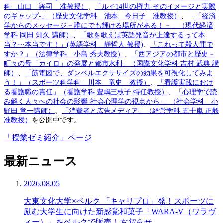
科 山口 謠司 准教授）
、
「ルイ14世の権力-そのイメージと実際
のギャップ-」（歴史文化学科 池本 今日子 准教授）
、
「経済
学からのメッセージ－誰にでも輝ける場所がある！－」（現代経済
学科 岡田 知久 講師）
、
「歌を歌えば英語発音が上達するって本
当？⋯本当です！」(英語学科 靜哲人 教授)
、
「これって殺人罪で
すか？」（法律学科 小島 秀夫教授）
、
「西アジアの都市と歴史－
町々の母「カイロ」の発展と都市水利」（国際文化学科 吉村 武典 講
師）
、
「筋電図で、ダンベルエクササイズの効果を可視化してみよ
う！」（スポーツ科学科 川本 竜史 教授）
、
「看護実践におけ
る看護職の責任」（看護学科 豊嶋三枝子 特任教授）
、
「心理学で読
み解く人々への社会の影響-社会心理学の視点から-」（社会学科 小
野田 竜一講師）
、
「消費者と広告メディア」（経営学科 五十嵐 正毅
准教授）
を公開中です。
「授業ゼミ紹介」ページ
最新ニュース
2026.08.05
大東文化大学×ベルク 「キャリプロ」発！スポーツに
励む大学生に向けた新感覚和菓子「WARA-V（ワラヴ
ィー）」をベルクで販売！
お知らせ