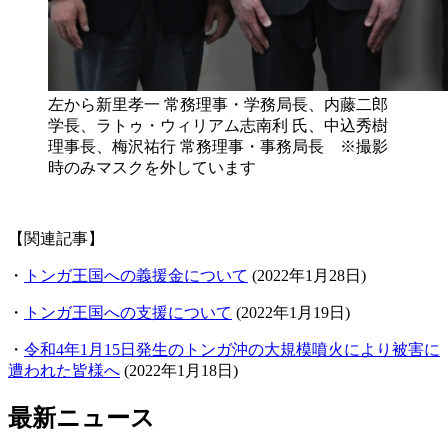
左から新里孝一 常務理事・学務局長、内藤二郎
学長、ラトゥ・ウィリアム志南利 氏、中込秀樹
理事長、梅沢祐行 常務理事・事務局長 ※撮影
時のみマスクを外しています
【関連記事】
・
トンガ王国への義援金について
(2022年1月28日)
・
トンガ王国への支援について
(2022年1月19日)
・
令和4年1月15日発生のトンガ沖の大規模噴火により被害に
遭われた皆様へ
(2022年1月18日)
最新ニュース