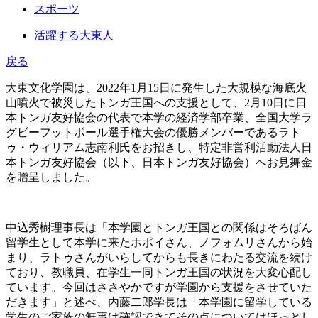
スポーツ
活躍する大東人
戻る
大東文化学園は、2022年1月15日に発生した大規模な海底火
山噴火で被災したトンガ王国への支援として、2月10日に日
本トンガ友好協会の代表で本学の経済学部卒業、全国大学ラ
グビーフットボール選手権大会の優勝メンバーであるラト
ゥ・ウィリアム志南利氏をお招きし、特定非営利活動法人日
本トンガ友好協会（以下、日本トンガ友好協会）へお見舞金
を贈呈しました。
中込秀樹理事長は「本学園とトンガ王国との関係はそろばん
留学生として本学に来たホポイさん、ノフォムリさんから始
まり、ラトゥさんがいらしてからも長きにわたる交流を続け
ており、教職員、在学生一同トンガ王国の状況を大変心配し
ています。今回はささやかですが学園から支援をさせていた
だきます」と述べ、内藤二郎学長は「本学園に留学している
学生のご家族の無事は確認できてその点についてはほっとし