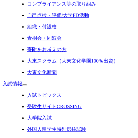
コンプライアンス等の取り組み
自己点検・評価/大学FD活動
組織・付設校
青桐会・同窓会
寄附をお考えの方
大東スクラム（大東文化学園100％出資）
大東文化新聞
入試情報
入試トピックス
受験生サイトCROSSING
大学院入試
外国人留学生特別選抜試験