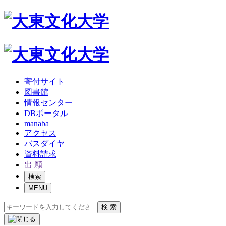
寄付サイト
図書館
情報センター
DBポータル
manaba
アクセス
バスダイヤ
資料請求
出 願
検索
MENU
検 索