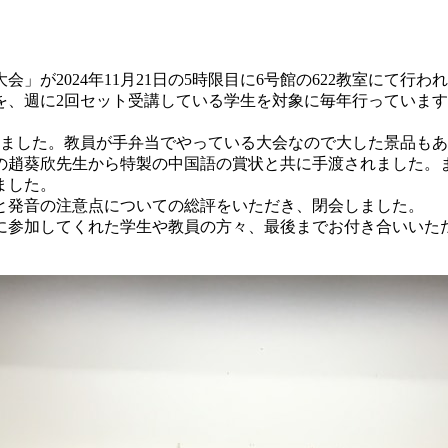
が2024年11月21日の5時限目に6号館の622教室にて行わ
、週に2回セット受講している学生を対象に毎年行っています。
りました。教員が手弁当でやっている大会なので大した景品も
の趙葵欣先生から特製の中国語の賞状と共に手渡されました。
ました。
と発音の注意点についての総評をいただき、閉会しました。
に参加してくれた学生や教員の方々、最後までお付き合いいた