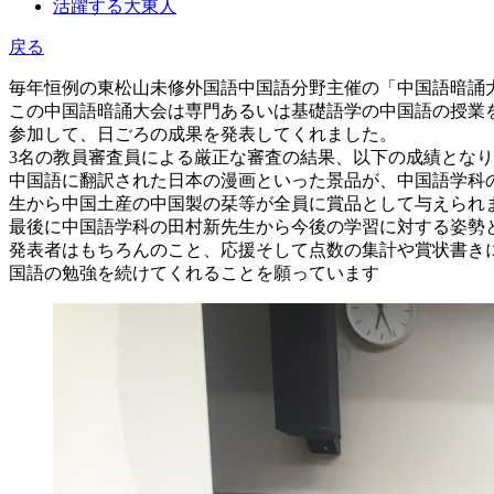
活躍する大東人
戻る
毎年恒例の東松山未修外国語中国語分野主催の「中国語暗誦大会」
この中国語暗誦大会は専門あるいは基礎語学の中国語の授業を
参加して、日ごろの成果を発表してくれました。
3名の教員審査員による厳正な審査の結果、以下の成績とな
中国語に翻訳された日本の漫画といった景品が、中国語学科
生から中国土産の中国製の栞等が全員に賞品として与えられ
最後に中国語学科の田村新先生から今後の学習に対する姿勢
発表者はもちろんのこと、応援そして点数の集計や賞状書き
国語の勉強を続けてくれることを願っています