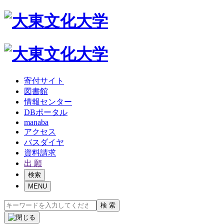
寄付サイト
図書館
情報センター
DBポータル
manaba
アクセス
バスダイヤ
資料請求
出 願
検索
MENU
検 索