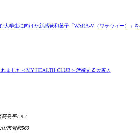
む大学生に向けた新感覚和菓子「WARA-V（ワラヴィー）」
した＜MY HEALTH CLUB＞
活躍する大東人
高島平1-9-1
松山市岩殿560