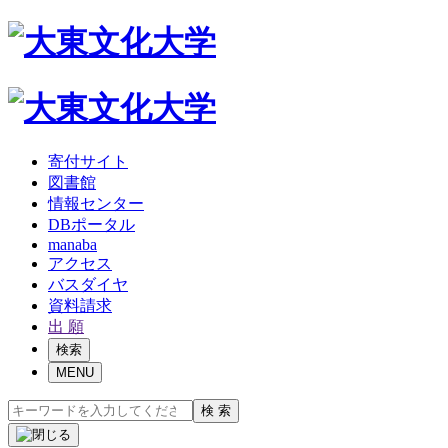
寄付サイト
図書館
情報センター
DBポータル
manaba
アクセス
バスダイヤ
資料請求
出 願
検索
MENU
検 索