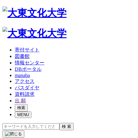
寄付サイト
図書館
情報センター
DBポータル
manaba
アクセス
バスダイヤ
資料請求
出 願
検索
MENU
検 索