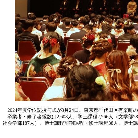
2024年度学位記授与式が3月24日、東京都千代田区有楽町
卒業者・修了者総数は2,608人。学士課程2,566人（文学部5
社会学部187人）、博士課程前期課程・修士課程38人、博士