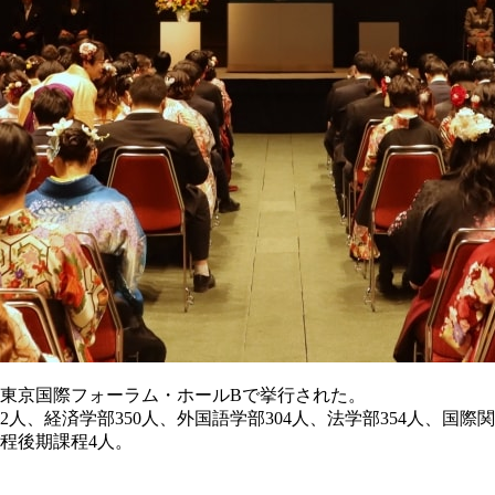
の東京国際フォーラム・ホールBで挙行された。
82人、経済学部350人、外国語学部304人、法学部354人、国際
課程後期課程4人。