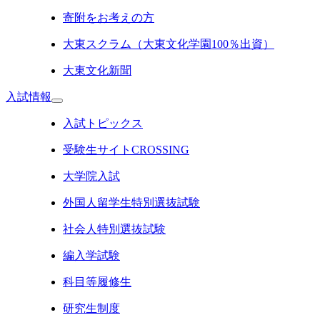
寄附をお考えの方
大東スクラム（大東文化学園100％出資）
大東文化新聞
入試情報
入試トピックス
受験生サイトCROSSING
大学院入試
外国人留学生特別選抜試験
社会人特別選抜試験
編入学試験
科目等履修生
研究生制度