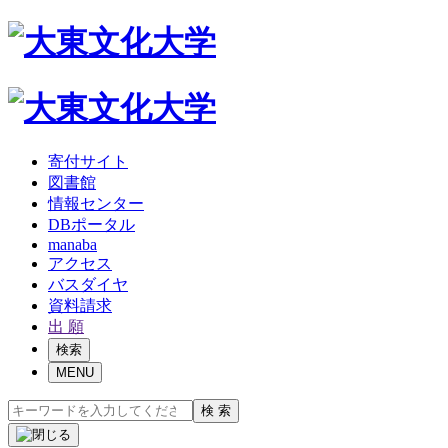
寄付サイト
図書館
情報センター
DBポータル
manaba
アクセス
バスダイヤ
資料請求
出 願
検索
MENU
検 索