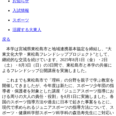
お知らせ
入試情報
スポーツ
活躍する大東人
戻る
本学は宮城県東松島市と地域連携基本協定を締結し、“大
東文化大学・東松島フレンドシッププロジェクト”として、
継続的な交流を続けています。2025年8月1日（金）・2日
（土）・8月3日（日）の3日間で、東松島市と本学の共催に
よるフレンドシップ公開講座を実施しました。
これまでも東松島市で「理科」の分野を親子で学ぶ教室を
開催してきましたが、今年度は新たに、スポーツ少年団の指
導者・保護者を対象とした講座「ジュニアスポーツ指導にお
ける周りの大人の責任・役割」を8月1日に実施しました。各
国のスポーツ指導方法や過去に日本で起きた事案をもとに、
現代で求められるジュニアスポーツの指導方法について、ス
ポーツ・健康科学部スポーツ科学科の森浩寿先生にご対応い