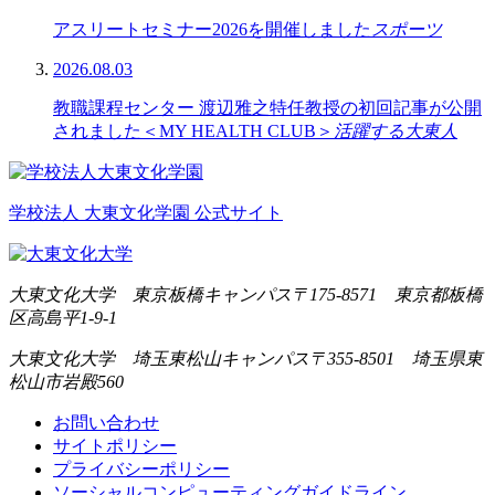
アスリートセミナー2026を開催しました
スポーツ
2026.08.03
教職課程センター 渡辺雅之特任教授の初回記事が公開
されました＜MY HEALTH CLUB＞
活躍する大東人
学校法人 大東文化学園 公式サイト
大東文化大学 東京板橋キャンパス
〒175-8571 東京都板橋
区高島平1-9-1
大東文化大学 埼玉東松山キャンパス
〒355-8501 埼玉県東
松山市岩殿560
お問い合わせ
サイトポリシー
プライバシーポリシー
ソーシャルコンピューティングガイドライン