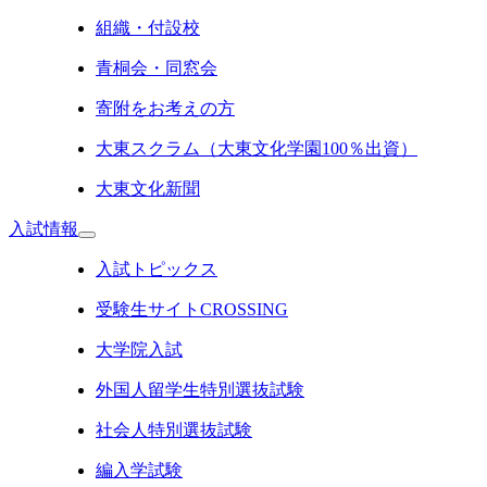
組織・付設校
青桐会・同窓会
寄附をお考えの方
大東スクラム（大東文化学園100％出資）
大東文化新聞
入試情報
入試トピックス
受験生サイトCROSSING
大学院入試
外国人留学生特別選抜試験
社会人特別選抜試験
編入学試験