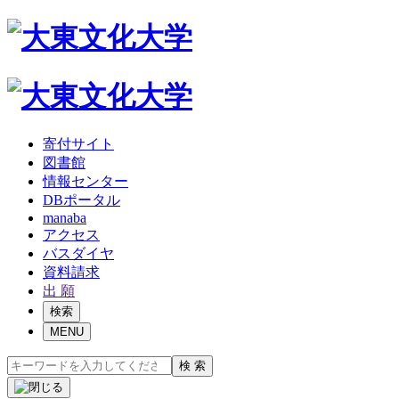
寄付サイト
図書館
情報センター
DBポータル
manaba
アクセス
バスダイヤ
資料請求
出 願
検索
MENU
検 索