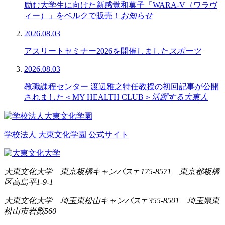
励む大学生に向けた新感覚和菓子「WARA-V（ワラヴ
ィー）」をベルクで販売！
お知らせ
2026.08.03
アスリートセミナー2026を開催しました
スポーツ
2026.08.03
教職課程センター 渡辺雅之特任教授の初回記事が公開
されました＜MY HEALTH CLUB＞
活躍する大東人
学校法人 大東文化学園 公式サイト
大東文化大学 東京板橋キャンパス
〒175-8571 東京都板橋
区高島平1-9-1
大東文化大学 埼玉東松山キャンパス
〒355-8501 埼玉県東
松山市岩殿560