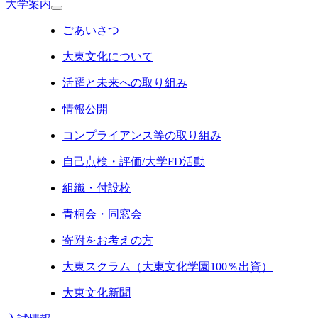
大学案内
ごあいさつ
大東文化について
活躍と未来への取り組み
情報公開
コンプライアンス等の取り組み
自己点検・評価/大学FD活動
組織・付設校
青桐会・同窓会
寄附をお考えの方
大東スクラム（大東文化学園100％出資）
大東文化新聞