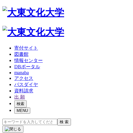
寄付サイト
図書館
情報センター
DBポータル
manaba
アクセス
バスダイヤ
資料請求
出 願
検索
MENU
検 索