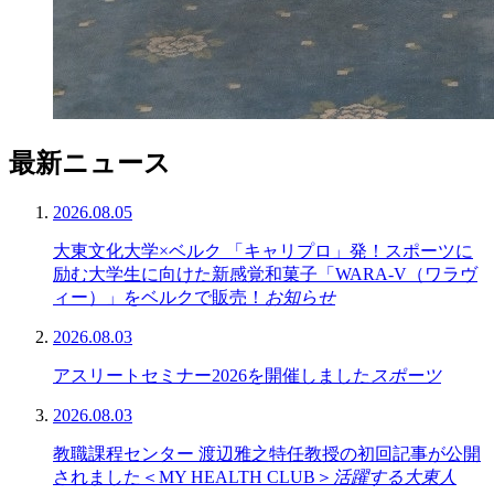
最新ニュース
2026.08.05
大東文化大学×ベルク 「キャリプロ」発！スポーツに
励む大学生に向けた新感覚和菓子「WARA-V（ワラヴ
ィー）」をベルクで販売！
お知らせ
2026.08.03
アスリートセミナー2026を開催しました
スポーツ
2026.08.03
教職課程センター 渡辺雅之特任教授の初回記事が公開
されました＜MY HEALTH CLUB＞
活躍する大東人