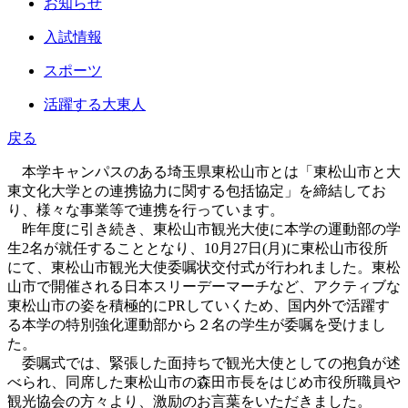
お知らせ
入試情報
スポーツ
活躍する大東人
戻る
本学キャンパスのある埼玉県東松山市とは「東松山市と大
東文化大学との連携協力に関する包括協定」を締結してお
り、様々な事業等で連携を行っています。
昨年度に引き続き、東松山市観光大使に本学の運動部の学
生2名が就任することとなり、10月27日(月)に東松山市役所
にて、東松山市観光大使委嘱状交付式が行われました。東松
山市で開催される日本スリーデーマーチなど、アクティブな
東松山市の姿を積極的にPRしていくため、国内外で活躍す
る本学の特別強化運動部から２名の学生が委嘱を受けまし
た。
委嘱式では、緊張した面持ちで観光大使としての抱負が述
べられ、同席した東松山市の森田市長をはじめ市役所職員や
観光協会の方々より、激励のお言葉をいただきました。