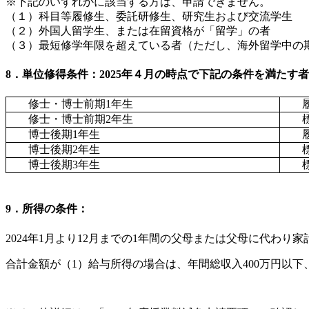
※下記のいずれかに該当する方は、申請できません。
（１）科目等履修生、委託研修生、研究生および交流学生
（２）外国人留学生、または在留資格が「留学」の者
（３）最短修学年限を超えている者（ただし、海外留学中の
8．単位修得条件：2025年４月の時点で下記の条件を満たす者
修士・博士前期1年生
履修
修士・博士前期2年生
標準
博士後期1年生
履修
博士後期2年生
標準
博士後期3年生
標準
9．所得の条件：
2024年1月より12月までの1年間の父母または父母に代わり
合計金額が（1）給与所得の場合は、年間総収入400万円以下