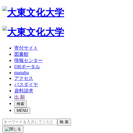
寄付サイト
図書館
情報センター
DBポータル
manaba
アクセス
バスダイヤ
資料請求
出 願
検索
MENU
検 索