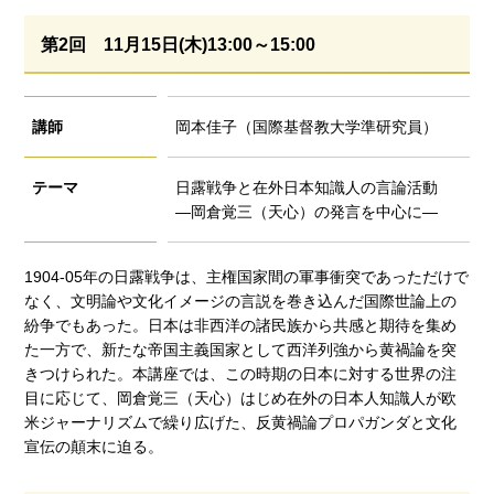
第2回 11月15日(木)13:00～15:00
講師
岡本佳子（国際基督教大学準研究員）
テーマ
日露戦争と在外日本知識人の言論活動
―岡倉覚三（天心）の発言を中心に―
1904-05年の日露戦争は、主権国家間の軍事衝突であっただけで
なく、文明論や文化イメージの言説を巻き込んだ国際世論上の
紛争でもあった。日本は非西洋の諸民族から共感と期待を集め
た一方で、新たな帝国主義国家として西洋列強から黄禍論を突
きつけられた。本講座では、この時期の日本に対する世界の注
目に応じて、岡倉覚三（天心）はじめ在外の日本人知識人が欧
米ジャーナリズムで繰り広げた、反黄禍論プロパガンダと文化
宣伝の顛末に迫る。