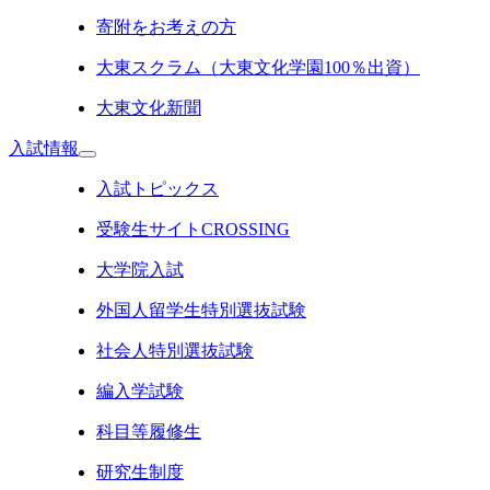
寄附をお考えの方
大東スクラム（大東文化学園100％出資）
大東文化新聞
入試情報
入試トピックス
受験生サイトCROSSING
大学院入試
外国人留学生特別選抜試験
社会人特別選抜試験
編入学試験
科目等履修生
研究生制度