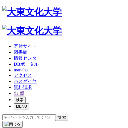
寄付サイト
図書館
情報センター
DBポータル
manaba
アクセス
バスダイヤ
資料請求
出 願
検索
MENU
検 索