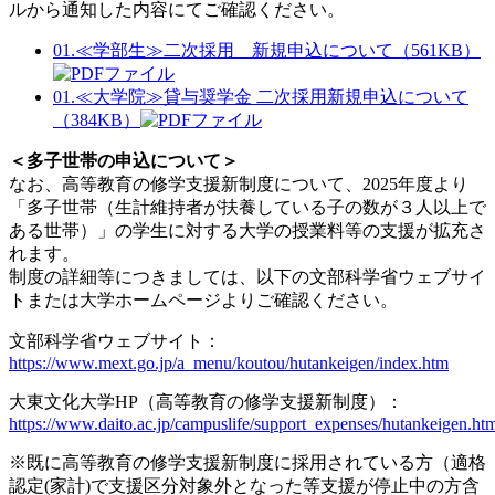
ルから通知した内容にてご確認ください。
01.≪学部生≫二次採用 新規申込について（561KB）
01.≪大学院≫貸与奨学金 二次採用新規申込について
（384KB）
＜多子世帯の申込について＞
なお、高等教育の修学支援新制度について、2025年度より
「多子世帯（生計維持者が扶養している子の数が３人以上で
ある世帯）」の学生に対する大学の授業料等の支援が拡充さ
れます。
制度の詳細等につきましては、以下の文部科学省ウェブサイ
トまたは大学ホームページよりご確認ください。
文部科学省ウェブサイト：
https://www.mext.go.jp/a_menu/koutou/hutankeigen/index.htm
大東文化大学HP（高等教育の修学支援新制度）：
https://www.daito.ac.jp/campuslife/support_expenses/hutankeigen.ht
※既に高等教育の修学支援新制度に採用されている方（適格
認定(家計)で支援区分対象外となった等支援が停止中の方含