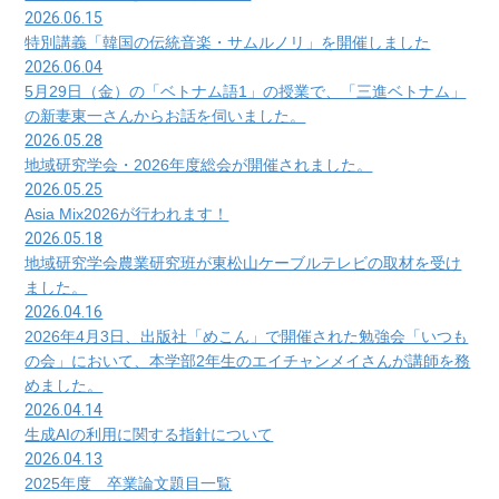
2026.06.15
特別講義「韓国の伝統音楽・サムルノリ」を開催しました
2026.06.04
5月29日（金）の「ベトナム語1」の授業で、「三進ベトナム」
の新妻東一さんからお話を伺いました。
2026.05.28
地域研究学会・2026年度総会が開催されました。
2026.05.25
Asia Mix2026が行われます！
2026.05.18
地域研究学会農業研究班が東松山ケーブルテレビの取材を受け
ました。
2026.04.16
2026年4月3日、出版社「めこん」で開催された勉強会「いつも
の会」において、本学部2年生のエイチャンメイさんが講師を務
めました。
2026.04.14
生成AIの利用に関する指針について
2026.04.13
2025年度 卒業論文題目一覧