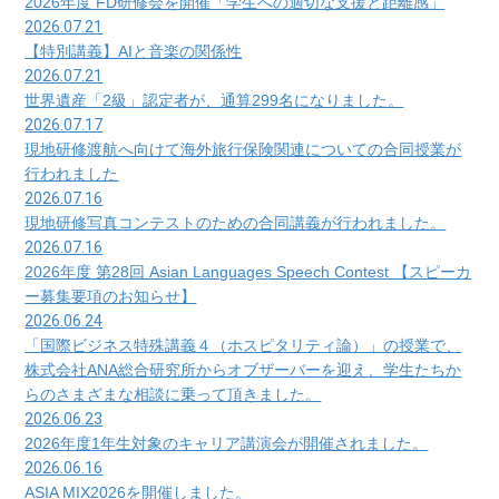
2026年度 FD研修会を開催「学生への適切な支援と距離感」
2026.07.21
【特別講義】AIと音楽の関係性
2026.07.21
世界遺産「2級」認定者が、通算299名になりました。
2026.07.17
現地研修渡航へ向けて海外旅行保険関連についての合同授業が
行われました
2026.07.16
現地研修写真コンテストのための合同講義が行われました。
2026.07.16
2026年度 第28回 Asian Languages Speech Contest 【スピーカ
ー募集要項のお知らせ】
2026.06.24
「国際ビジネス特殊講義４（ホスピタリティ論）」の授業で、
株式会社ANA総合研究所からオブザーバーを迎え、学生たちか
らのさまざまな相談に乗って頂きました。
2026.06.23
2026年度1年生対象のキャリア講演会が開催されました。
2026.06.16
ASIA MIX2026を開催しました。