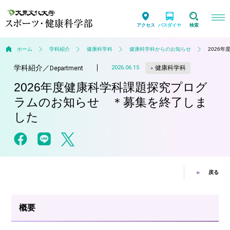
アクセス
バスダイヤ
検索
ホーム
学科紹介
健康科学科
健康科学科からのお知らせ
2026
学科紹介
／
健康科学科
2026.06.15
Department
2026年度健康科学科課題探究プログ
ラムのお知らせ ＊募集を終了しま
した
戻る
概要