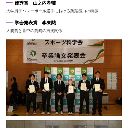
優秀賞 山之内孝輔
大学男子バレーボール選手における跳躍能力の特徴
学会発表賞 李東勲
大胸筋と背中の筋肉の拮抗関係