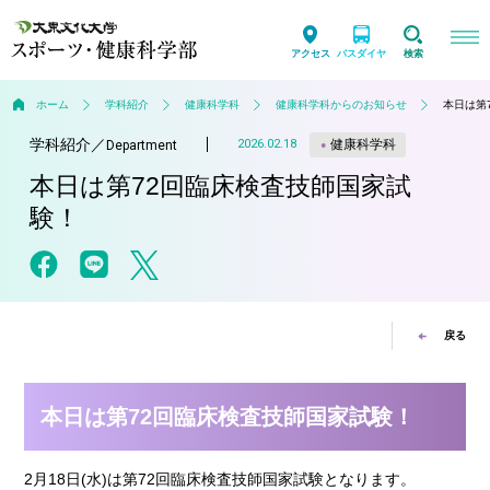
アクセス
バスダイヤ
検索
ホーム
学科紹介
健康科学科
健康科学科からのお知らせ
本日は第
学科紹介
／
健康科学科
2026.02.18
Department
本日は第72回臨床検査技師国家試
験！
戻る
本日は第72回臨床検査技師国家試験！
2月18日(水)は第72回臨床検査技師国家試験となります。