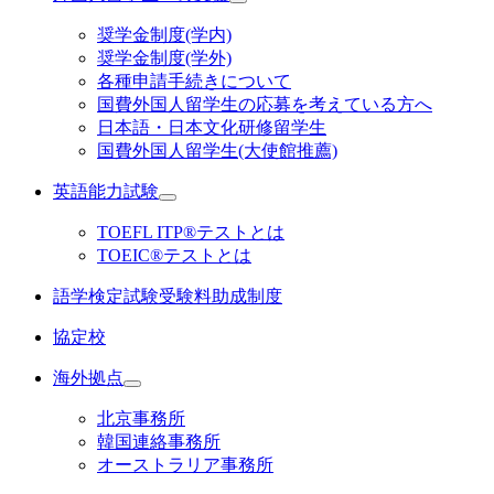
奨学金制度(学内)
奨学金制度(学外)
各種申請手続きについて
国費外国人留学生の応募を考えている方へ
日本語・日本文化研修留学生
国費外国人留学生(大使館推薦)
英語能力試験
TOEFL ITP®テストとは
TOEIC®テストとは
語学検定試験受験料助成制度
協定校
海外拠点
北京事務所
韓国連絡事務所
オーストラリア事務所