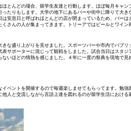
はほとんどの場合、留学生友達と行動します。ほぼ毎月キャン
行ったりもします。大学の地下にあるバーや街中に降りて大き
日は安息日と呼ばれほとんどの店が閉まっているため、バーは
たくさんの人が集まってきます。トリーアではビールとワイン
大きな盛り上がりを見せました。スポーツバーや市内でパブリ
代表サポーターに混じって観戦をしました。試合当日はスタジ
らないほどの情熱を感じました。４年に一度の祭典を現地で見
なイベントを開催するので毎週楽しませてもらってます。勉強
に他人と交流しながら言語上達を図れるのが留学生活における