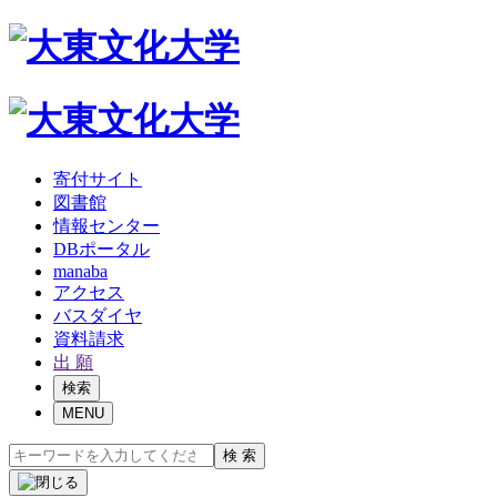
寄付サイト
図書館
情報センター
DBポータル
manaba
アクセス
バスダイヤ
資料請求
出 願
検索
MENU
検 索