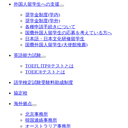
外国人留学生への支援
奨学金制度(学内)
奨学金制度(学外)
各種申請手続きについて
国費外国人留学生の応募を考えている方へ
日本語・日本文化研修留学生
国費外国人留学生(大使館推薦)
英語能力試験
TOEFL ITP®テストとは
TOEIC®テストとは
語学検定試験受験料助成制度
協定校
海外拠点
北京事務所
韓国連絡事務所
オーストラリア事務所