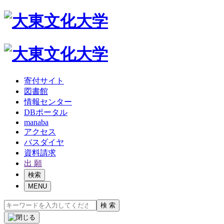
寄付サイト
図書館
情報センター
DBポータル
manaba
アクセス
バスダイヤ
資料請求
出 願
検索
MENU
検 索