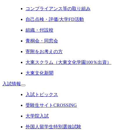
コンプライアンス等の取り組み
自己点検・評価/大学FD活動
組織・付設校
青桐会・同窓会
寄附をお考えの方
大東スクラム（大東文化学園100％出資）
大東文化新聞
入試情報
入試トピックス
受験生サイトCROSSING
大学院入試
外国人留学生特別選抜試験