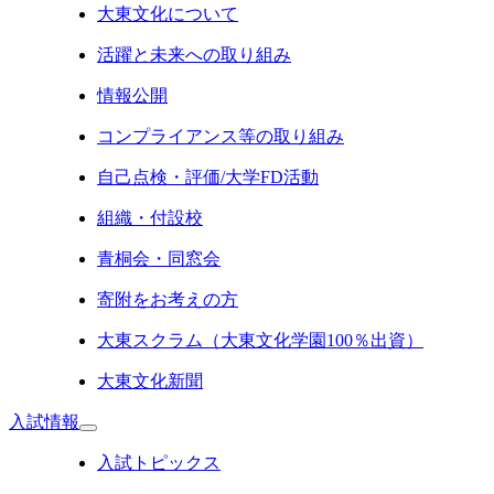
大東文化について
活躍と未来への取り組み
情報公開
コンプライアンス等の取り組み
自己点検・評価/大学FD活動
組織・付設校
青桐会・同窓会
寄附をお考えの方
大東スクラム（大東文化学園100％出資）
大東文化新聞
入試情報
入試トピックス