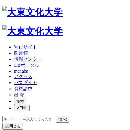
寄付サイト
図書館
情報センター
DBポータル
manaba
アクセス
バスダイヤ
資料請求
出 願
検索
MENU
検 索